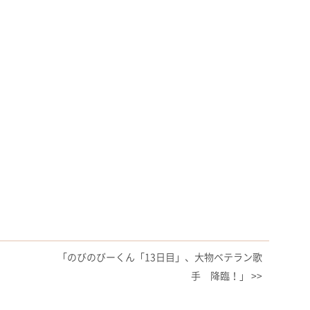
「のびのびーくん「13日目」、大物ベテラン歌
手 降臨！」 >>