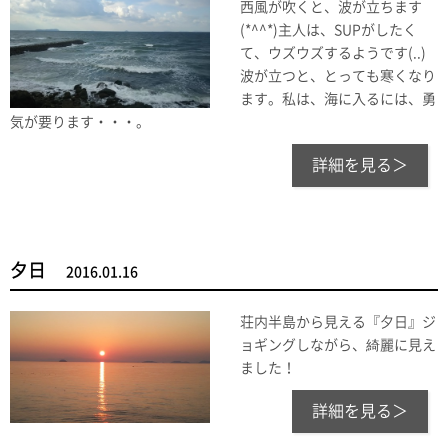
西風が吹くと、波が立ちます
(*^^*)主人は、SUPがしたく
て、ウズウズするようです(..)
波が立つと、とっても寒くなり
ます。私は、海に入るには、勇
気が要ります・・・。
詳細を見る＞
夕日
2016.01.16
荘内半島から見える『夕日』ジ
ョギングしながら、綺麗に見え
ました！
詳細を見る＞