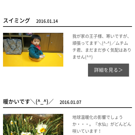
スイミング
2016.01.14
我が家の王子様、寒いですが、
頑張ってます＼(^-^)／ムチム
チ君、まだまだ歩く気配はあり
ません(^^)
詳細を見る＞
暖かいです＼(^_^)／
2016.01.07
地球温暖化の影響でしょう
か・・・。『水仙』がどんどん
咲いています！