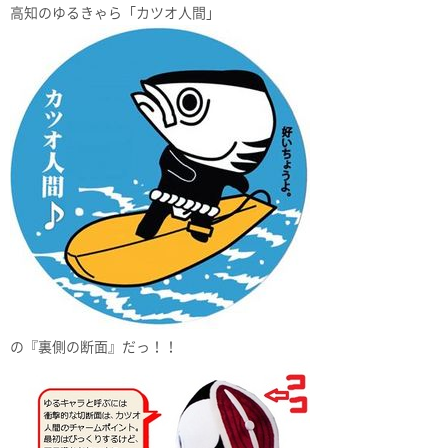
高知のゆるきゃら「カツオ人間」
の『裏側の断面』だっ！！